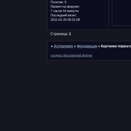
Позитив:
0
Провел на форуме:
7 часов 54 минуты
Последний визит:
2011-01-20 05:01:08
Страница:
1
»
Archangels
»
Флудильня
»
Картинки поржат
создать бесплатный форум